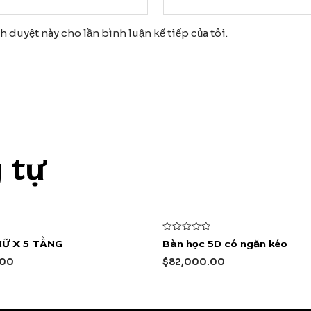
nh duyệt này cho lần bình luận kế tiếp của tôi.
 tự
Được
HỮ X 5 TẦNG
Bàn học 5D có ngăn kéo
xếp
hạng
.00
$
82,000.00
0
5
sao