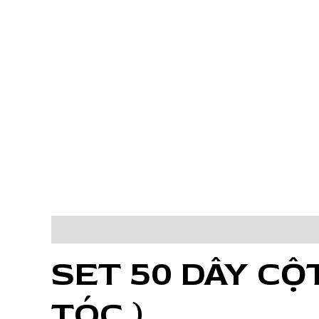
Mô tả
Đánh giá (0)
SET 50 DÂY CỘ
TÓC )