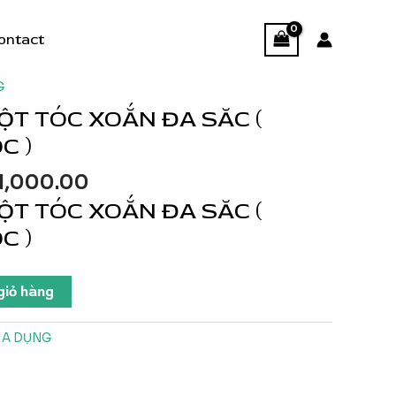
ontact
G
CỘT TÓC XOẮN ĐA SĂC (
C )
á
Giá
1,000.00
c
hiện
CỘT TÓC XOẮN ĐA SĂC (
tại
C )
5,000.00.
là:
$21,000.00.
giỏ hàng
IA DỤNG