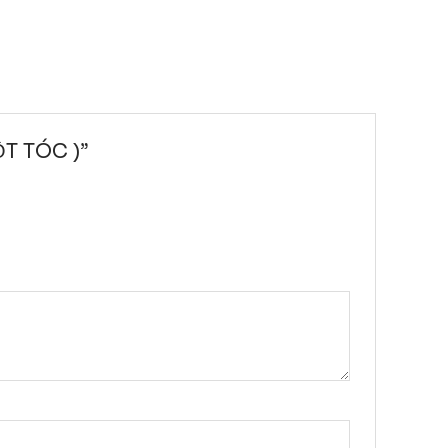
T TÓC )”