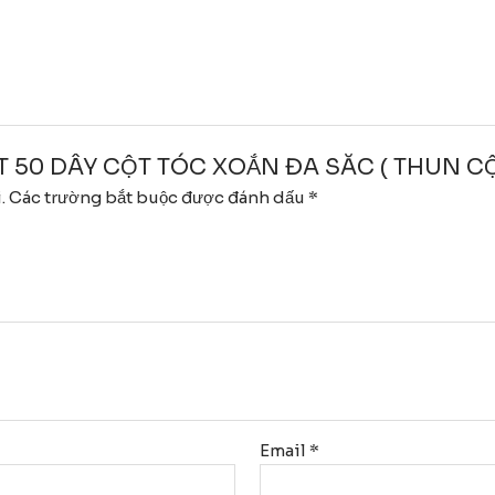
“SET 50 DÂY CỘT TÓC XOẮN ĐA SĂC ( THUN CỘ
.
Các trường bắt buộc được đánh dấu
*
Email
*