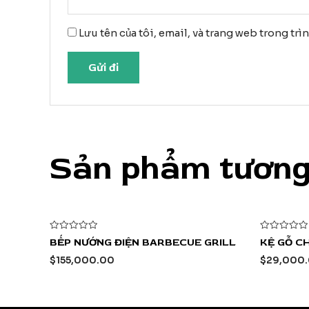
Lưu tên của tôi, email, và trang web trong trì
Sản phẩm tương
Được
Được
BẾP NƯỚNG ĐIỆN BARBECUE GRILL
KỆ GỖ C
xếp
xếp
hạng
hạng
$
155,000.00
$
29,000
0
0
5
5
sao
sao