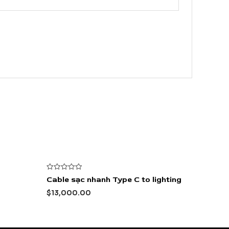
Được
Cable sạc nhanh Type C to lighting
xếp
hạng
$
13,000.00
0
5
sao