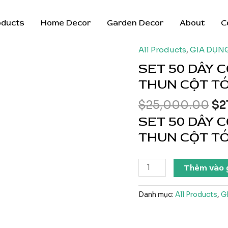
oducts
Home Decor
Garden Decor
About
C
All Products
,
GIA DỤN
SET 50 DÂY 
THUN CỘT TÓ
Gi
$
25,000.00
$
2
gố
SET 50 DÂY 
là:
THUN CỘT TÓ
$2
SET
Thêm vào 
50
DÂY
Danh mục:
All Products
,
G
CỘT
TÓC
XOẮN