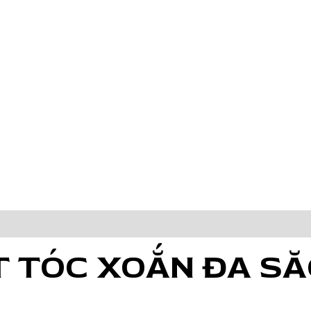
ĐA
SĂC
(
THUN
CỘT
TÓC
)
số
lượng
T TÓC XOẮN ĐA SĂ