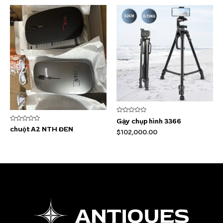
Được
Gậy chụp hình 3366
xếp
Được
chuột A2 NTH ĐEN
hạng
$
102,000.00
xếp
0
hạng
5
0
sao
5
sao