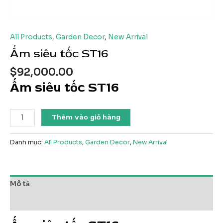
All Products
,
Garden Decor
,
New Arrival
Ấm siêu tốc ST16
$
92,000.00
Ấm siêu tốc ST16
Ấm
Thêm vào giỏ hàng
siêu
tốc
Danh mục:
All Products
,
Garden Decor
,
New Arrival
ST16
số
lượng
Mô tả
Đánh giá (0)