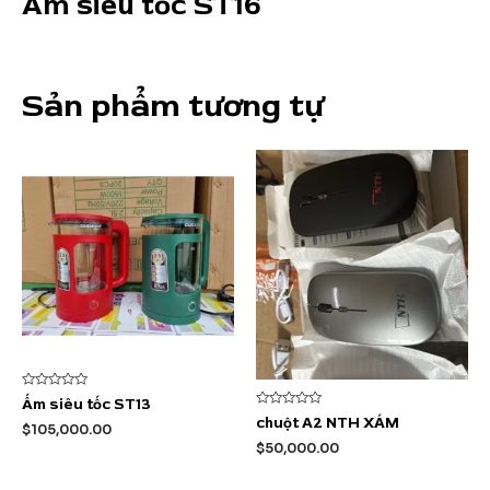
Ấm siêu tốc ST16
Sản phẩm tương tự
Được
Ấm siêu tốc ST13
xếp
Được
chuột A2 NTH XÁM
hạng
$
105,000.00
xếp
0
hạng
$
50,000.00
5
0
sao
5
sao