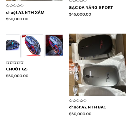
Được
SẠC ĐA NĂNG 6 PORT
xếp
Được
chuột A2 NTH XÁM
hạng
$
45,000.00
xếp
0
hạng
$
50,000.00
5
0
sao
5
sao
Được
CHUỘT G5
xếp
hạng
$
50,000.00
0
5
sao
Được
chuột A2 NTH BAC
xếp
hạng
$
50,000.00
0
5
sao