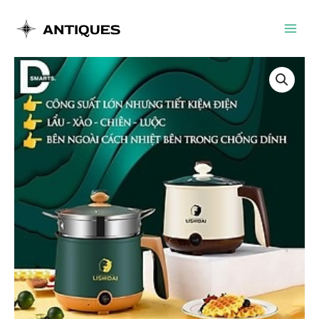
Nhảy
tới
Main
nội
dung
Men