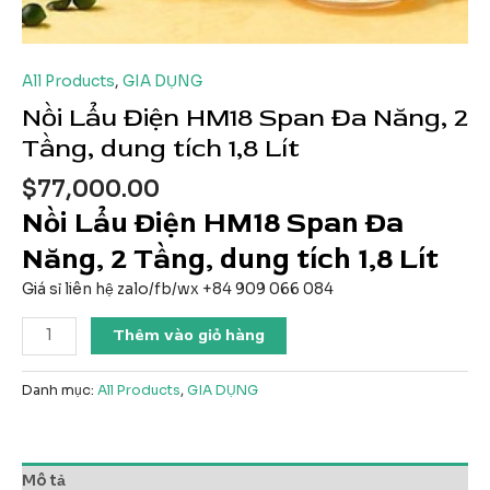
All Products
,
GIA DỤNG
Nồi Lẩu Điện HM18 Span Đa Năng, 2
Tầng, dung tích 1,8 Lít
$
77,000.00
Nồi Lẩu Điện HM18 Span Đa
Năng, 2 Tầng, dung tích 1,8 Lít
Giá sỉ liên hệ zalo/fb/wx +84 909 066 084
Nồi
Thêm vào giỏ hàng
Lẩu
Điện
Danh mục:
All Products
,
GIA DỤNG
HM18
Span
Đa
Năng,
Mô tả