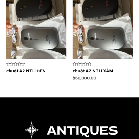
Được
Được
chuột A2 NTH ĐEN
chuột A2 NTH XÁM
xếp
xếp
hạng
hạng
$
50,000.00
0
0
5
5
sao
sao