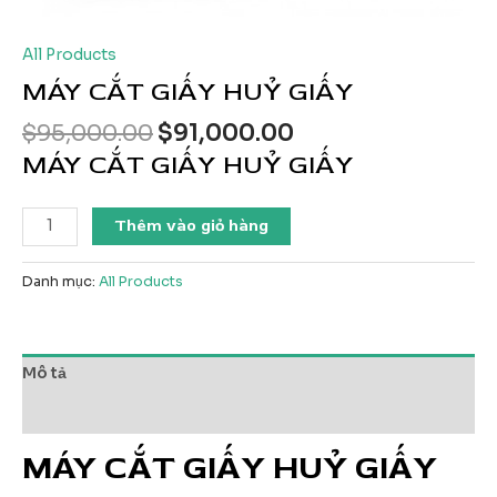
All Products
MÁY CẮT GIẤY HUỶ GIẤY
Giá
Giá
$
95,000.00
$
91,000.00
gốc
hiện
MÁY CẮT GIẤY HUỶ GIẤY
là:
tại
$95,000.00.
là:
MÁY
Thêm vào giỏ hàng
$91,000.00.
CẮT
GIẤY
Danh mục:
All Products
HUỶ
GIẤY
số
lượng
Mô tả
Đánh giá (0)
MÁY CẮT GIẤY HUỶ GIẤY