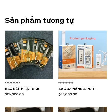
Sản phẩm tương tự
Được
Được
KÉO BẾP NHẬT SK5
SẠC ĐA NĂNG 4 PORT
xếp
xếp
hạng
hạng
$
24,000.00
$
43,000.00
0
0
5
5
sao
sao