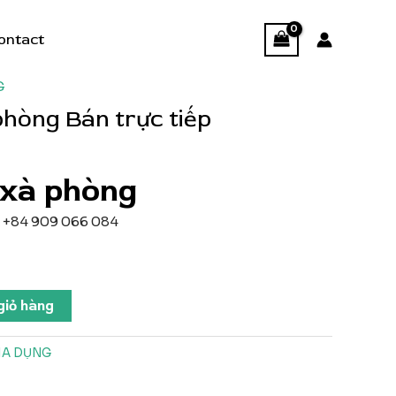
ontact
G
hòng Bán trực tiếp
xà phòng
wx +84 909 066 084
giỏ hàng
IA DỤNG