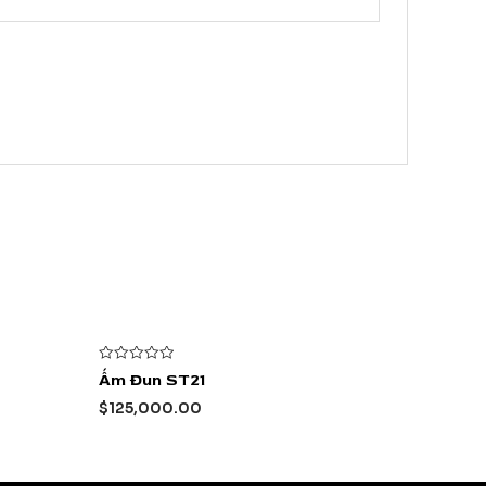
Được
Ấm Đun ST21
xếp
hạng
$
125,000.00
0
5
sao