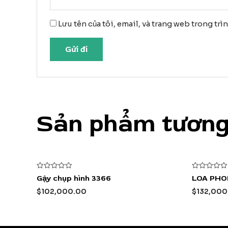
Lưu tên của tôi, email, và trang web trong trì
Sản phẩm tương
Được
Được
Gậy chụp hình 3366
LOA PHO
xếp
xếp
hạng
hạng
$
102,000.00
$
132,000
0
0
5
5
sao
sao