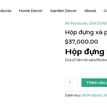
oducts
Home Decor
Garden Decor
About
C
All Products
,
GIA DỤN
Hộp đựng xà p
$
37,000.00
Hộp đựng 
Giá sỉ liên hệ zalo/fb/
Hộp
Thêm vào 
đựng
xà
Danh mục:
All Products
,
G
phòng
Bán