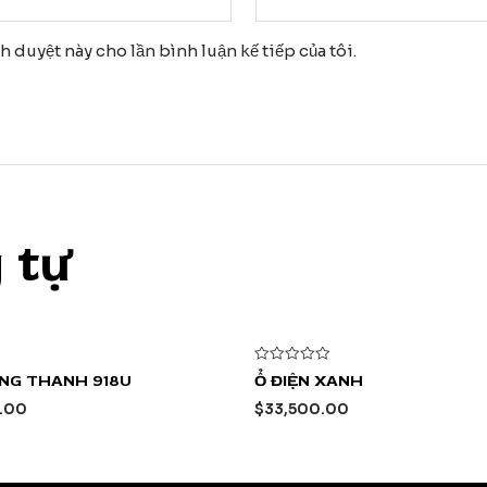
nh duyệt này cho lần bình luận kế tiếp của tôi.
 tự
Được
NG THANH 918U
Ổ ĐIỆN XANH
xếp
hạng
.00
$
33,500.00
0
5
sao