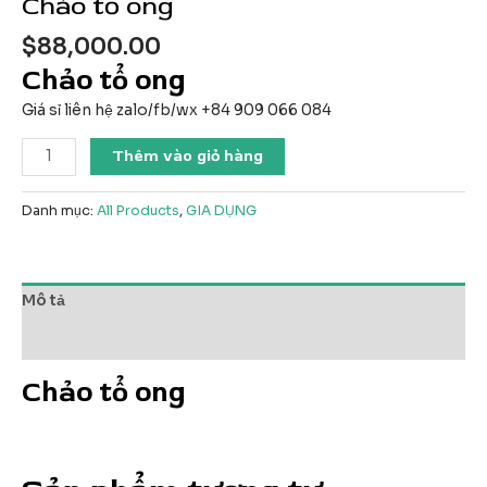
Chảo tổ ong
$
88,000.00
Chảo tổ ong
Giá sỉ liên hệ zalo/fb/wx +84 909 066 084
Chảo
Thêm vào giỏ hàng
tổ
ong
Danh mục:
All Products
,
GIA DỤNG
số
lượng
Mô tả
Đánh giá (0)
Chảo tổ ong