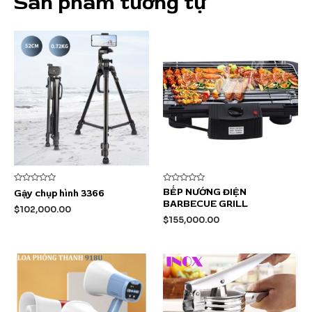
Sản phẩm tương tự
Được
Được
BẾP NƯỚNG ĐIỆN
Gậy chụp hình 3366
xếp
xếp
BARBECUE GRILL
hạng
hạng
$
102,000.00
0
0
$
155,000.00
5
5
sao
sao