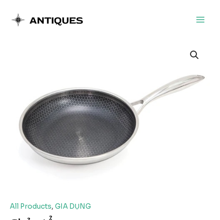
Nhảy
tới
Main
nội
dung
Men
All Products
,
GIA DỤNG