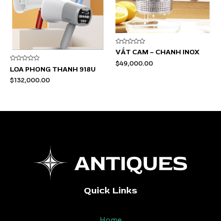
Được
VẮT CAM – CHANH INOX
xếp
hạng
$
49,000.00
0
Được
LOA PHONG THANH 918U
5
xếp
sao
hạng
$
132,000.00
0
5
sao
Quick Links
Home