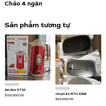
Chảo 4 ngăn
Sản phẩm tương tự
Được
ấm đun ST30
xếp
Được
chuột A2 NTH XÁM
hạng
$
125,000.00
xếp
0
hạng
$
50,000.00
5
0
sao
5
sao