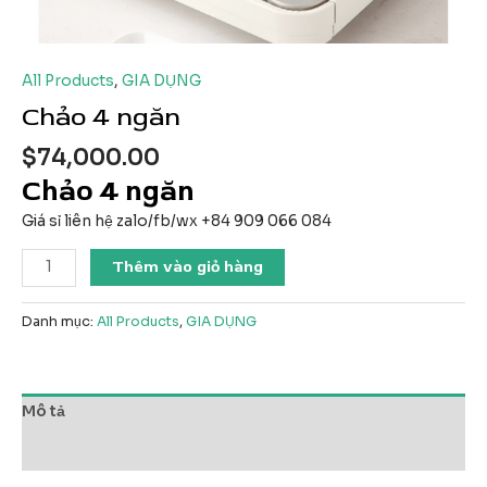
All Products
,
GIA DỤNG
Chảo 4 ngăn
$
74,000.00
Chảo 4 ngăn
Giá sỉ liên hệ zalo/fb/wx +84 909 066 084
Chảo
Thêm vào giỏ hàng
4
ngăn
Danh mục:
All Products
,
GIA DỤNG
số
lượng
Mô tả
Đánh giá (0)