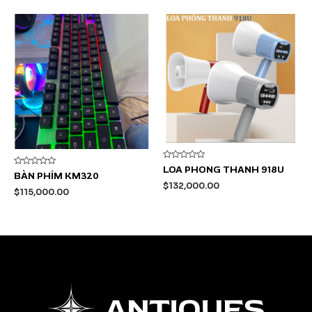
Được
LOA PHONG THANH 918U
Được
xếp
BÀN PHÍM KM320
xếp
hạng
$
132,000.00
hạng
0
$
115,000.00
0
5
5
sao
sao