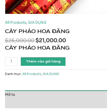
All Products
,
GIA DỤNG
CÂY PHÁO HOA ĐĂNG
Giá
Giá
$
25,000.00
$
21,000.00
gốc
hiện
CÂY PHÁO HOA ĐĂNG
là:
tại
$25,000.00.
là:
CÂY
Thêm vào giỏ hàng
$21,000.00.
PHÁO
HOA
Danh mục:
All Products
,
GIA DỤNG
ĐĂNG
số
lượng
Mô tả
Đánh giá (0)