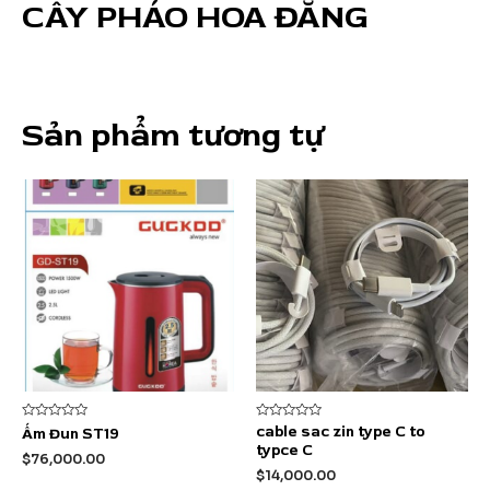
CÂY PHÁO HOA ĐĂNG
Sản phẩm tương tự
Được
Được
cable sac zin type C to
Ấm Đun ST19
xếp
xếp
typce C
hạng
hạng
$
76,000.00
0
0
$
14,000.00
5
5
sao
sao