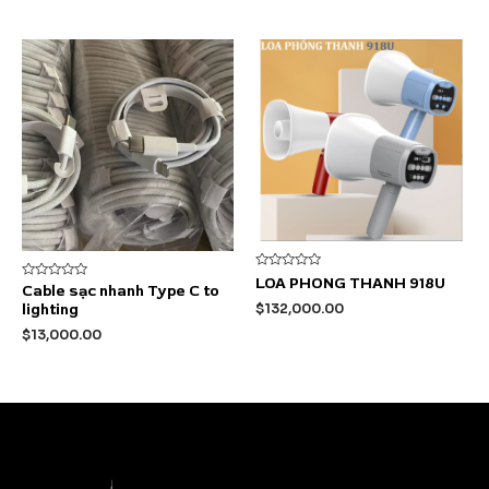
Được
LOA PHONG THANH 918U
Được
Cable sạc nhanh Type C to
xếp
xếp
hạng
lighting
$
132,000.00
hạng
0
0
5
$
13,000.00
5
sao
sao