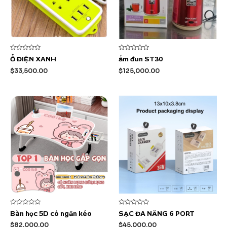
Được
Được
Ổ ĐIỆN XANH
ấm đun ST30
xếp
xếp
hạng
hạng
$
33,500.00
$
125,000.00
0
0
5
5
sao
sao
Được
Được
Bàn học 5D có ngăn kéo
SẠC ĐA NĂNG 6 PORT
xếp
xếp
hạng
hạng
$
82,000.00
$
45,000.00