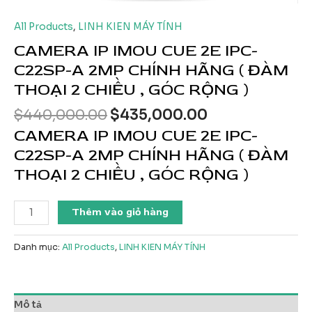
All Products
,
LINH KIEN MÁY TÍNH
CAMERA IP IMOU CUE 2E IPC-
C22SP-A 2MP CHÍNH HÃNG ( ĐÀM
THOẠI 2 CHIỀU , GÓC RỘNG )
Giá
Giá
$
440,000.00
$
435,000.00
gốc
hiện
CAMERA IP IMOU CUE 2E IPC-
là:
tại
C22SP-A 2MP CHÍNH HÃNG ( ĐÀM
$440,000.00.
là:
THOẠI 2 CHIỀU , GÓC RỘNG )
$435,000.00.
CAMERA
Thêm vào giỏ hàng
IP
IMOU
Danh mục:
All Products
,
LINH KIEN MÁY TÍNH
CUE
2E
IPC-
C22SP-
Mô tả