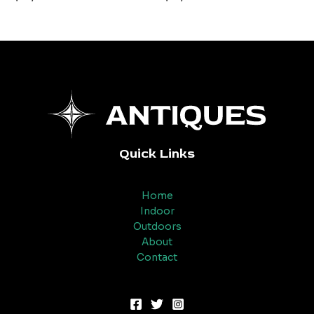
0
0
5
5
sao
sao
Quick Links
Home
Indoor
Outdoors
About
Contact