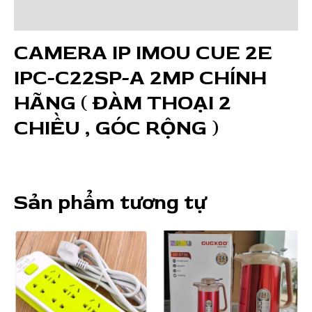
A
2MP
Đánh giá (0)
CHÍNH
CAMERA IP IMOU CUE 2E
HÃNG
(
IPC-C22SP-A 2MP CHÍNH
ĐÀM
THOẠI
HÃNG ( ĐÀM THOẠI 2
2
CHIỀU , GÓC RỘNG )
CHIỀU
,
GÓC
RỘNG
)
Sản phẩm tương tự
số
lượng