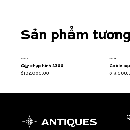
Sản phẩm tương
Được
Được
Gậy chụp hình 3366
Cable sạc
xếp
xếp
hạng
hạng
$
102,000.00
$
13,000.
0
0
5
5
sao
sao
Q