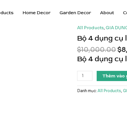
oducts
Home Decor
Garden Decor
About
C
All Products
,
GIA DỤN
Bộ 4 dụng cụ 
Gi
$
10,000.00
$
8
gố
Bộ 4 dụng cụ 
là:
$1
Bộ
Thêm vào 
4
dụng
Danh mục:
All Products
,
G
cụ
lấy
mụn
số
lượng