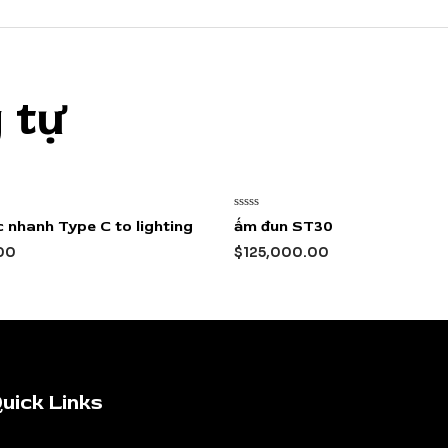
 tự
Được
 nhanh Type C to lighting
ấm đun ST30
xếp
hạng
00
$
125,000.00
0
5
sao
uick Links