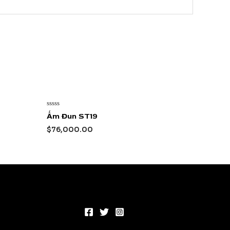
Được
Ấm Đun ST19
xếp
hạng
$
76,000.00
0
5
sao