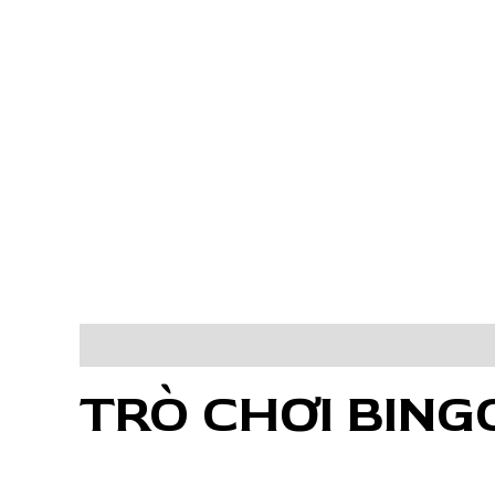
Mô tả
Đánh giá (0)
TRÒ CHƠI BING