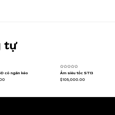
 tự
Được
5D có ngăn kéo
Ấm siêu tốc ST13
xếp
hạng
.00
$
105,000.00
0
5
sao