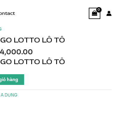
ontact
G
NGO LOTTO LÔ TÔ
á
Giá
4,000.00
c
hiện
NGO LOTTO LÔ TÔ
tại
0,000.00.
là:
$64,000.00.
giỏ hàng
IA DỤNG