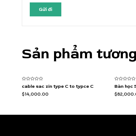
Sản phẩm tương
Được
Được
cable sac zin type C to typce C
Bàn học 
xếp
xếp
hạng
hạng
$
14,000.00
$
82,000
0
0
5
5
sao
sao