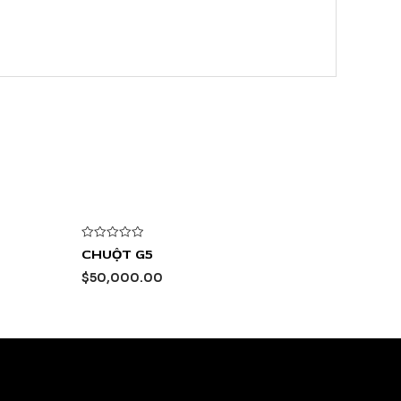
Được
CHUỘT G5
xếp
hạng
$
50,000.00
0
5
sao