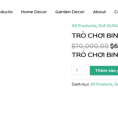
oducts
Home Decor
Garden Decor
About
C
All Products
,
GIA DỤN
TRÒ CHƠI BI
Gi
$
70,000.00
$
6
gố
TRÒ CHƠI BI
là:
$7
TRÒ
Thêm vào 
CHƠI
BINGO
Danh mục:
All Products
,
G
LOTTO
LÔ
TÔ
số
lượng