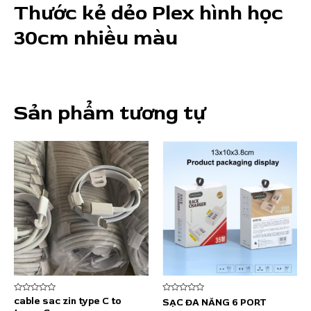
Thước kẻ dẻo Plex hình học
lượng
30cm nhiều màu
Sản phẩm tương tự
Được
Được
cable sac zin type C to
SẠC ĐA NĂNG 6 PORT
xếp
xếp