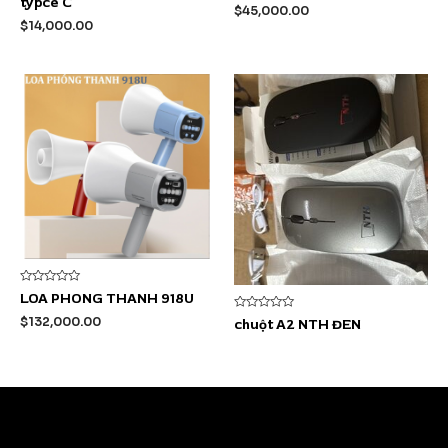
typce C
hạng
hạng
$
45,000.00
0
0
$
14,000.00
5
5
sao
sao
Được
LOA PHONG THANH 918U
xếp
hạng
Được
$
132,000.00
chuột A2 NTH ĐEN
0
xếp
5
hạng
sao
0
5
sao