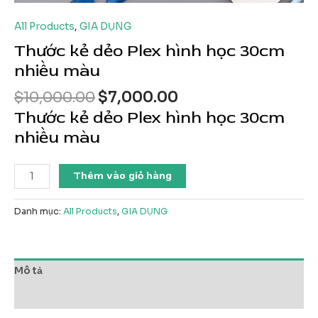
All Products
,
GIA DỤNG
Thước kẻ dẻo Plex hình học 30cm
nhiều màu
Giá
Giá
$
10,000.00
$
7,000.00
gốc
hiện
Thước kẻ dẻo Plex hình học 30cm
là:
tại
nhiều màu
$10,000.00.
là:
$7,000.00.
Thước
Thêm vào giỏ hàng
kẻ
dẻo
Danh mục:
All Products
,
GIA DỤNG
Plex
hình
học
30cm
Mô tả
nhiều
màu
Đánh giá (0)
số