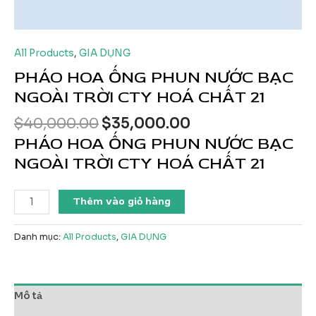
All Products
,
GIA DỤNG
PHÁO HOA ỐNG PHUN NƯỚC BẠC
NGOÀI TRỜI CTY HOÁ CHẤT 21
Giá
Giá
$
40,000.00
$
35,000.00
gốc
hiện
PHÁO HOA ỐNG PHUN NƯỚC BẠC
là:
tại
NGOÀI TRỜI CTY HOÁ CHẤT 21
$40,000.00.
là:
$35,000.00.
PHÁO
Thêm vào giỏ hàng
HOA
ỐNG
Danh mục:
All Products
,
GIA DỤNG
PHUN
NƯỚC
BẠC
NGOÀI
Mô tả
TRỜI