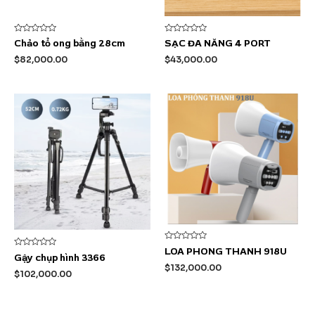
Được
Được
Chảo tổ ong bằng 28cm
SẠC ĐA NĂNG 4 PORT
xếp
xếp
hạng
hạng
$
82,000.00
$
43,000.00
0
0
5
5
sao
sao
Được
LOA PHONG THANH 918U
Được
xếp
Gậy chụp hình 3366
xếp
hạng
$
132,000.00
hạng
0
$
102,000.00
0
5
5
sao
sao