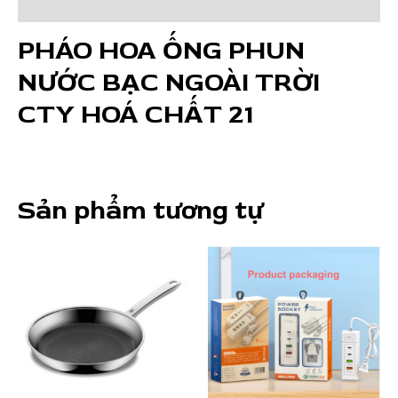
CTY
Đánh giá (0)
HOÁ
PHÁO HOA ỐNG PHUN
CHẤT
21
NƯỚC BẠC NGOÀI TRỜI
số
lượng
CTY HOÁ CHẤT 21
Sản phẩm tương tự