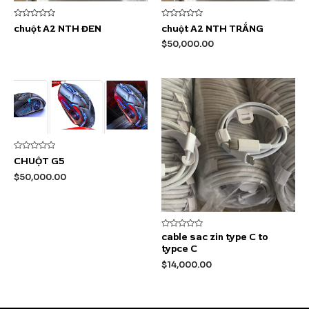
Được
Được
chuột A2 NTH ĐEN
chuột A2 NTH TRẮNG
xếp
xếp
hạng
hạng
$
50,000.00
0
0
5
5
sao
sao
Được
CHUỘT G5
xếp
hạng
$
50,000.00
0
5
sao
Được
cable sac zin type C to
xếp
typce C
hạng
0
$
14,000.00
5
sao