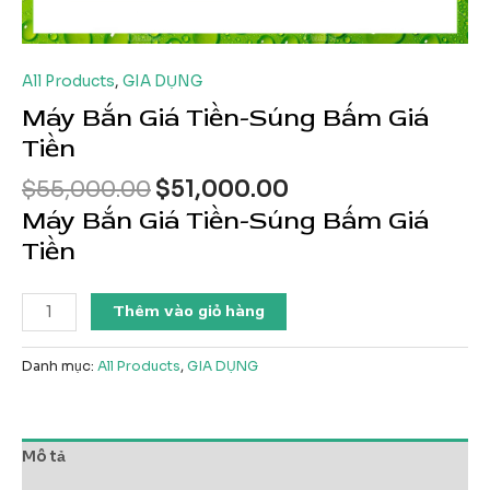
All Products
,
GIA DỤNG
Máy Bắn Giá Tiền-Súng Bấm Giá
Tiền
Giá
Giá
$
55,000.00
$
51,000.00
gốc
hiện
Máy Bắn Giá Tiền-Súng Bấm Giá
là:
tại
Tiền
$55,000.00.
là:
$51,000.00.
Máy
Thêm vào giỏ hàng
Bắn
Giá
Danh mục:
All Products
,
GIA DỤNG
Tiền-
Súng
Bấm
Giá
Mô tả
Tiền