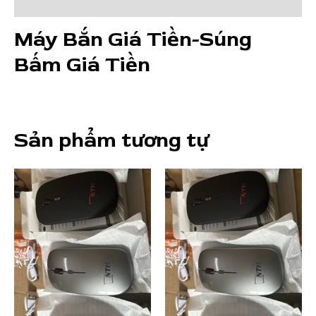
số
Đánh giá (0)
lượng
Máy Bắn Giá Tiền-Súng
Bấm Giá Tiền
Sản phẩm tương tự