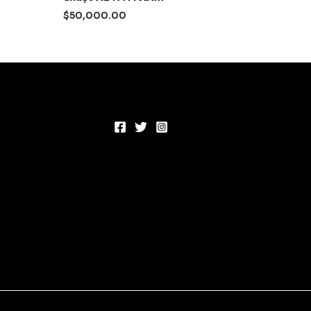
xếp
hạng
$
50,000.00
0
5
sao