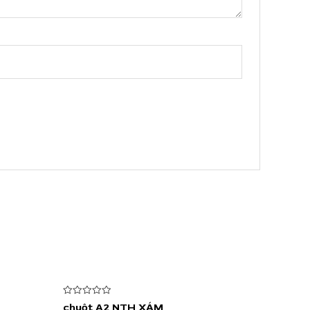
Được
chuột A2 NTH XÁM