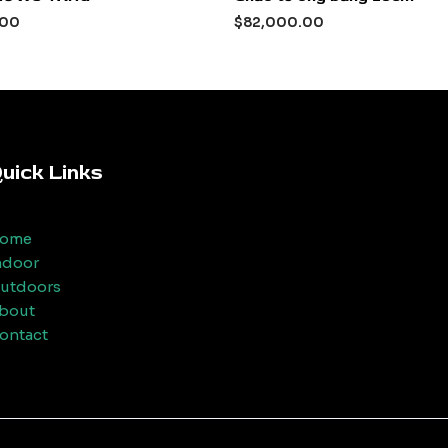
xếp
hạng
.00
$
82,000.00
0
5
sao
uick Links
ome
ndoor
utdoors
bout
ontact