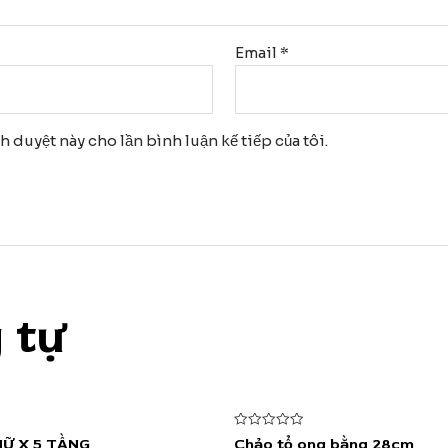
Email
*
nh duyệt này cho lần bình luận kế tiếp của tôi.
 tự
Được
HỮ X 5 TẦNG
Chảo tổ ong bằng 28cm