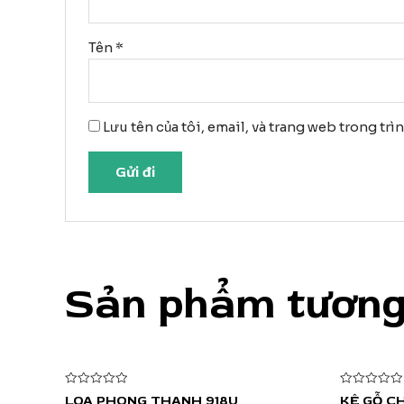
Tên
*
Lưu tên của tôi, email, và trang web trong trì
Sản phẩm tương
Được
Được
LOA PHONG THANH 918U
KỆ GỖ C