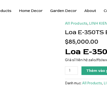
oducts
Home Decor
Garden Decor
About
C
All Products
,
LINH KIE
Loa E-350TS 
$
85,000.00
Loa E-350
Giá sỉ liên hệ zalo/fb/
Loa
Thêm vào 
E-
350TS
Danh mục:
All Products
,
L
Bluetooth
nhỏ
số
lượng