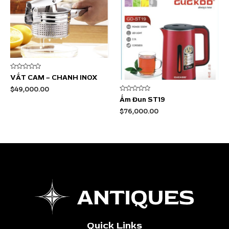
Được
VẮT CAM – CHANH INOX
xếp
hạng
$
49,000.00
0
Được
5
Ấm Đun ST19
xếp
sao
hạng
$
76,000.00
0
5
sao
Quick Links