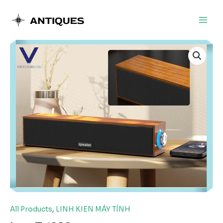
Nhảy
tới
Main
nội
dung
Men
All Products
,
LINH KIEN MÁY TÍNH