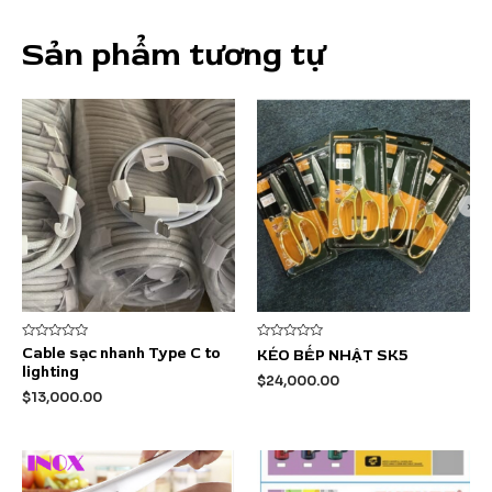
Sản phẩm tương tự
Được
Được
Cable sạc nhanh Type C to
KÉO BẾP NHẬT SK5
xếp
xếp
lighting
hạng
hạng
$
24,000.00
0
0
$
13,000.00
5
5
sao
sao