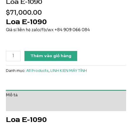
Loa E-1090
$
71,000.00
Loa E-1090
Giá sỉ liên hệ zalo/fb/wx +84 909 066 084
Loa
Thêm vào giỏ hàng
E-
1090
Danh mục:
All Products
,
LINH KIEN MÁY TÍNH
số
lượng
Mô tả
Đánh giá (0)
Loa E-1090