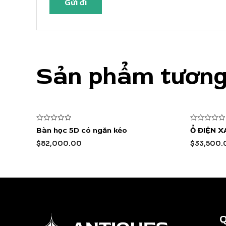
Sản phẩm tương
Được
Được
Bàn học 5D có ngăn kéo
Ổ ĐIỆN 
xếp
xếp
hạng
hạng
$
82,000.00
$
33,500.
0
0
5
5
sao
sao
Q