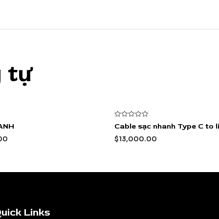
 tự
Được
XANH
Cable sạc nhanh Type C to l
xếp
hạng
00
$
13,000.00
0
5
sao
uick Links