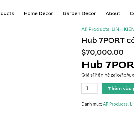
oducts
Home Decor
Garden Decor
About
C
All Products
,
LINH KIE
Hub 7PORT cô
$
70,000.00
Hub 7PORT
Giá sỉ liên hệ zalo/fb/
Hub
Thêm vào 
7PORT
công
Danh mục:
All Products
,
L
tắc
3,0
số
lượng