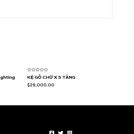
Được
ighting
KỆ GỖ CHỮ X 5 TẦNG
xếp
hạng
$
29,000.00
0
5
sao