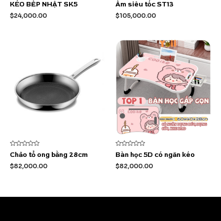
Được
Được
KÉO BẾP NHẬT SK5
Ấm siêu tốc ST13
xếp
xếp
hạng
hạng
$
24,000.00
$
105,000.00
0
0
5
5
sao
sao
Được
Được
Chảo tổ ong bằng 28cm
Bàn học 5D có ngăn kéo
xếp
xếp
hạng
hạng
$
82,000.00
$
82,000.00
0
0
5
5
sao
sao