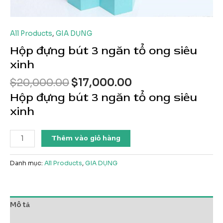
All Products
,
GIA DỤNG
Hộp đựng bút 3 ngăn tổ ong siêu
xinh
Giá
Giá
$
20,000.00
$
17,000.00
gốc
hiện
Hộp đựng bút 3 ngăn tổ ong siêu
là:
tại
xinh
$20,000.00.
là:
$17,000.00.
Hộp
Thêm vào giỏ hàng
đựng
bút
Danh mục:
All Products
,
GIA DỤNG
3
ngăn
tổ
ong
Mô tả
siêu
xinh
Đánh giá (0)