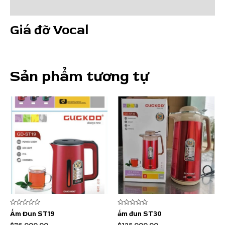
Đánh giá (0)
Giá đỡ Vocal
Sản phẩm tương tự
Được
Được
Ấm Đun ST19
ấm đun ST30
xếp
xếp
hạng
hạng