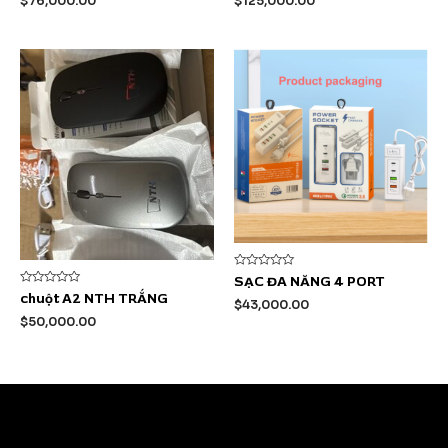
$
76,000.00
$
125,000.00
0
0
5
5
sao
sao
Được
SẠC ĐA NĂNG 4 PORT
xếp
Được
chuột A2 NTH TRẮNG
hạng
$
43,000.00
xếp
0
hạng
$
50,000.00
5
0
sao
5
sao