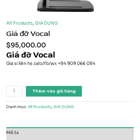
All Products
,
GIA DỤNG
Giá đỡ Vocal
$
95,000.00
Giá đỡ Vocal
Giá sỉ liên hệ zalo/fb/wx +84 909 066 084
Giá
Thêm vào giỏ hàng
đỡ
Vocal
Danh mục:
All Products
,
GIA DỤNG
số
lượng
Mô tả