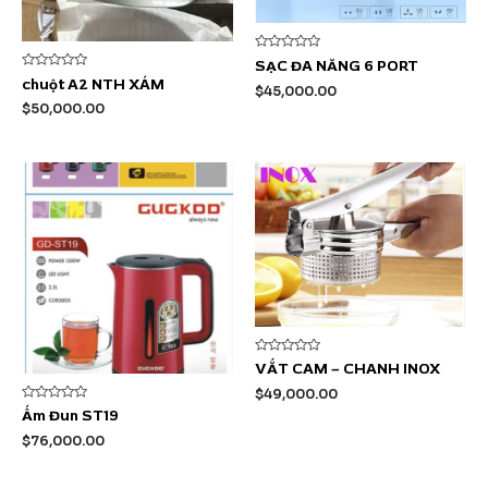
Được
SẠC ĐA NĂNG 6 PORT
xếp
Được
chuột A2 NTH XÁM
hạng
$
45,000.00
xếp
0
hạng
$
50,000.00
5
0
sao
5
sao
Được
VẮT CAM – CHANH INOX
xếp
hạng
$
49,000.00
0
Được
5
Ấm Đun ST19
xếp
sao
hạng
$
76,000.00
0
5
sao