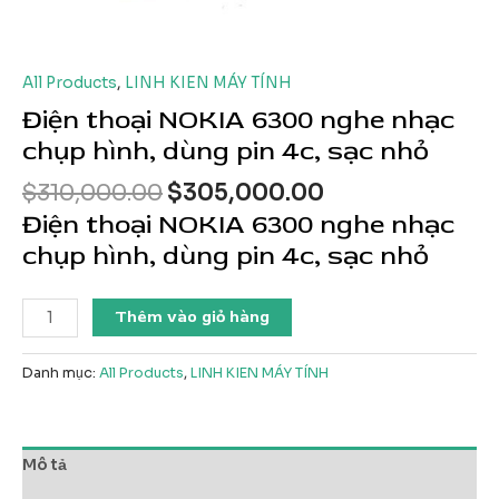
All Products
,
LINH KIEN MÁY TÍNH
Điện thoại NOKIA 6300 nghe nhạc
chụp hình, dùng pin 4c, sạc nhỏ
Giá
Giá
$
310,000.00
$
305,000.00
gốc
hiện
Điện thoại NOKIA 6300 nghe nhạc
là:
tại
chụp hình, dùng pin 4c, sạc nhỏ
$310,000.00.
là:
$305,000.00.
Điện
Thêm vào giỏ hàng
thoại
NOKIA
Danh mục:
All Products
,
LINH KIEN MÁY TÍNH
6300
nghe
nhạc
chụp
Mô tả
hình,