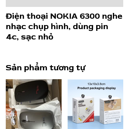
dùng
Đánh giá (0)
pin
Điện thoại NOKIA 6300 nghe
4c,
sạc
nhạc chụp hình, dùng pin
nhỏ
số
4c, sạc nhỏ
lượng
Sản phẩm tương tự