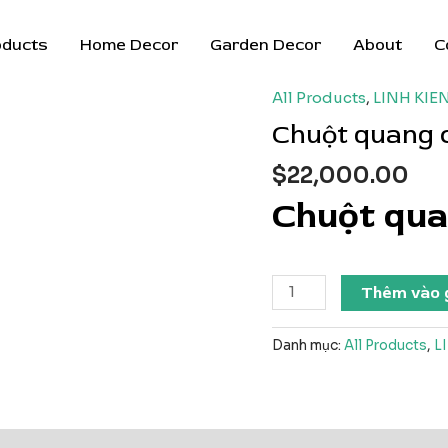
oducts
Home Decor
Garden Decor
About
C
All Products
,
LINH KIE
Chuột quang 
$
22,000.00
Chuột qua
Chuột
Thêm vào 
quang
có
Danh mục:
All Products
,
L
dây
số
lượng