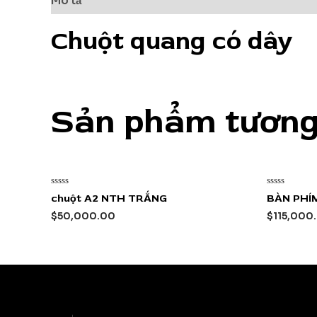
Mô tả
Đánh giá (0)
Chuột quang có dây
Sản phẩm tương
Được
Được
chuột A2 NTH TRẮNG
BÀN PHÍ
xếp
xếp
hạng
hạng
$
50,000.00
$
115,000
0
0
5
5
sao
sao