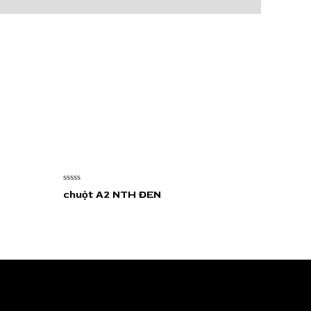
Được
chuột A2 NTH ĐEN
xếp
hạng
0
5
sao