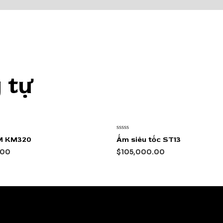
 tự
Được
M KM320
Ấm siêu tốc ST13
xếp
hạng
.00
$
105,000.00
0
5
sao