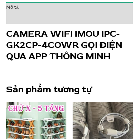
GỌI
Mô tả
ĐIỆN
QUA
Đánh giá (0)
APP
CAMERA WIFI IMOU IPC-
THÔNG
MINH
GK2CP-4COWR GỌI ĐIỆN
số
lượng
QUA APP THÔNG MINH
Sản phẩm tương tự