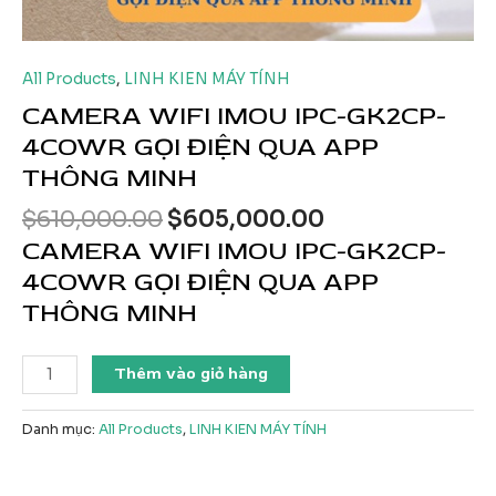
All Products
,
LINH KIEN MÁY TÍNH
CAMERA WIFI IMOU IPC-GK2CP-
4COWR GỌI ĐIỆN QUA APP
THÔNG MINH
Giá
Giá
$
610,000.00
$
605,000.00
gốc
hiện
CAMERA WIFI IMOU IPC-GK2CP-
là:
tại
4COWR GỌI ĐIỆN QUA APP
$610,000.00.
là:
THÔNG MINH
$605,000.00.
CAMERA
Thêm vào giỏ hàng
WIFI
IMOU
Danh mục:
All Products
,
LINH KIEN MÁY TÍNH
IPC-
GK2CP-
4COWR