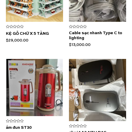
Được
Được
Cable sạc nhanh Type C to
KỆ GỖ CHỮ X 5 TẦNG
xếp
xếp
lighting
hạng
hạng
$
29,000.00
0
0
$
13,000.00
5
5
sao
sao
Được
ấm đun ST30
xếp
Được