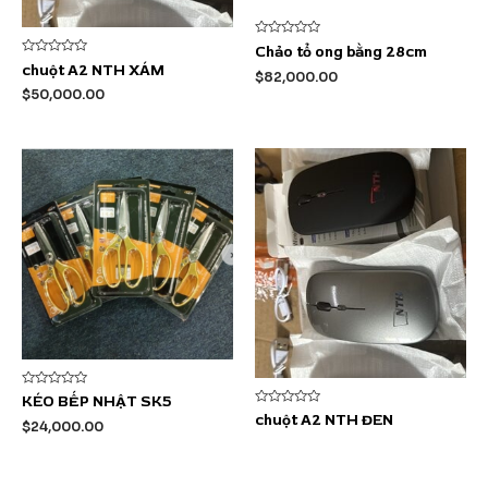
Được
Chảo tổ ong bằng 28cm
xếp
Được
chuột A2 NTH XÁM
hạng
$
82,000.00
xếp
0
hạng
$
50,000.00
5
0
sao
5
sao
Được
KÉO BẾP NHẬT SK5
xếp
Được
chuột A2 NTH ĐEN
hạng
$
24,000.00
xếp
0
hạng
5
0
sao
5
sao