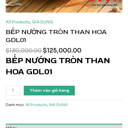
All Products
,
GIA DỤNG
BẾP NƯỚNG TRÒN THAN HOA
GDL01
Giá
Giá
$
130,000.00
$
125,000.00
gốc
hiện
BẾP NƯỚNG TRÒN THAN
là:
tại
$130,000.00.
là:
HOA GDL01
$125,000.00.
BẾP
Thêm vào giỏ hàng
NƯỚNG
TRÒN
Danh mục:
All Products
,
GIA DỤNG
THAN
HOA
GDL01
số