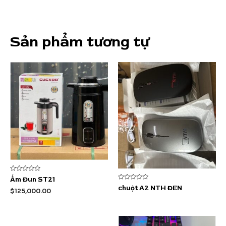
Sản phẩm tương tự
Được
Ấm Đun ST21
xếp
Được
chuột A2 NTH ĐEN
hạng
$
125,000.00
xếp
0
hạng
5
0
sao
5
sao