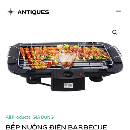
Nhảy
tới
Main
nội
dung
Men
All Products
,
GIA DỤNG
BẾP NƯỚNG ĐIỆN BARBECUE