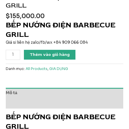
GRILL
$
155,000.00
BẾP NƯỚNG ĐIỆN BARBECUE
GRILL
Giá sỉ liên hệ zalo/fb/wx +84 909 066 084
BẾP
Thêm vào giỏ hàng
NƯỚNG
ĐIỆN
Danh mục:
All Products
,
GIA DỤNG
BARBECUE
GRILL
số
lượng
Mô tả
Đánh giá (0)
BẾP NƯỚNG ĐIỆN BARBECUE
GRILL