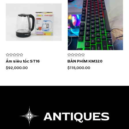
Được
Được
Ấm siêu tốc ST16
BÀN PHÍM KM320
xếp
xếp
hạng
hạng
$
92,000.00
$
115,000.00
0
0
5
5
sao
sao