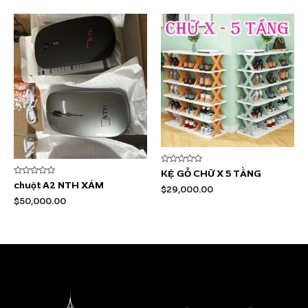
Được
KỆ GỖ CHỮ X 5 TẦNG
xếp
Được
chuột A2 NTH XÁM
hạng
$
29,000.00
xếp
0
hạng
$
50,000.00
5
0
sao
5
sao