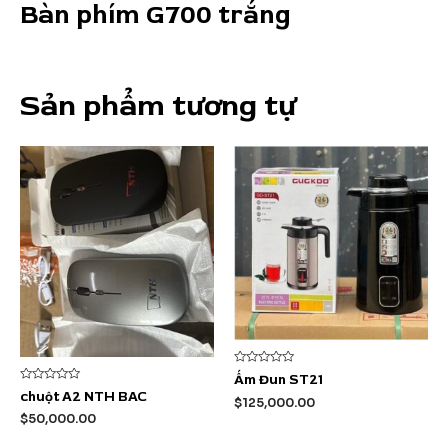
Bàn phím G700 trắng
Sản phẩm tương tự
Được
Ấm Đun ST21
xếp
Được
chuột A2 NTH BAC
hạng
$
125,000.00
xếp
0
hạng
$
50,000.00
5
0
sao
5
sao