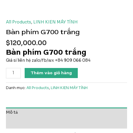
All Products
,
LINH KIEN MÁY TÍNH
Bàn phím G700 trắng
$
120,000.00
Bàn phím G700 trắng
Giá sỉ liên hệ zalo/fb/wx +84 909 066 084
Bàn
Thêm vào giỏ hàng
phím
G700
Danh mục:
All Products
,
LINH KIEN MÁY TÍNH
trắng
số
lượng
Mô tả
Đánh giá (0)