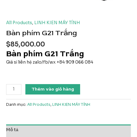
All Products
,
LINH KIEN MÁY TÍNH
Bàn phím G21 Trắng
$
85,000.00
Bàn phím G21 Trắng
Giá sỉ liên hệ zalo/fb/wx +84 909 066 084
Bàn
Thêm vào giỏ hàng
phím
G21
Danh mục:
All Products
,
LINH KIEN MÁY TÍNH
Trắng
số
lượng
Mô tả