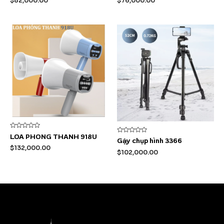
$
82,000.00
$
76,000.00
0
0
5
5
sao
sao
Được
LOA PHONG THANH 918U
Được
xếp
Gậy chụp hình 3366
xếp
hạng
$
132,000.00
hạng
0
$
102,000.00
0
5
5
sao
sao