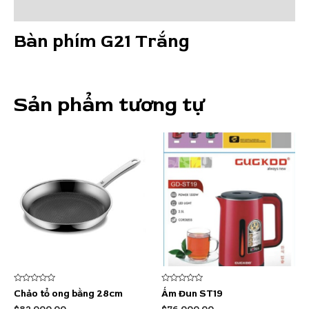
Đánh giá (0)
Bàn phím G21 Trắng
Sản phẩm tương tự
Được
Được
Chảo tổ ong bằng 28cm
Ấm Đun ST19
xếp
xếp
hạng
hạng